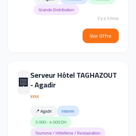
Grande Distribution
il y a 3 mois
Voir Offre
Serveur Hôtel TAGHAZOUT
🏢
- Agadir
xxxx
📍 Agadir
Interim
3 000 - 4 000 DH
Tourisme / Hôtellerie / Restauration