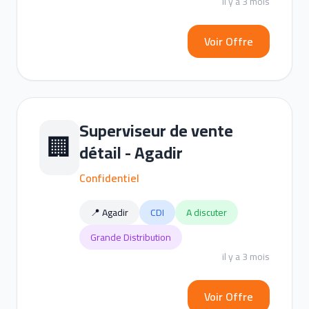
il y a 3 mois
Voir Offre
Superviseur de vente
🏢
détail - Agadir
Confidentiel
📍 Agadir
CDI
A discuter
Grande Distribution
il y a 3 mois
Voir Offre