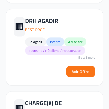
DRH AGADIR
🏢
BEST PROFIL
📍 Agadir
Interim
A discuter
Tourisme / Hôtellerie / Restauration
il y a 3 mois
Voir Offre
CHARGE(é) DE