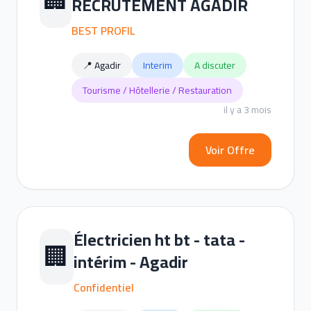
🏢
RECRUTEMENT AGADIR
BEST PROFIL
📍 Agadir
Interim
A discuter
Tourisme / Hôtellerie / Restauration
il y a 3 mois
Voir Offre
Électricien ht bt - tata -
🏢
intérim - Agadir
Confidentiel