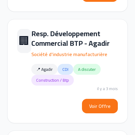
Resp. Développement
🏢
Commercial BTP - Agadir
Société d'industrie manufacturière
📍 Agadir
CDI
A discuter
Construction / Btp
il y a 3 mois
Voir Offre