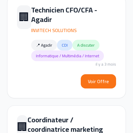
Technicien CFO/CFA -
🏢
Agadir
INVITECH SOLUTIONS
📍 Agadir
CDI
A discuter
Informatique / Multimédia / Internet
il y a 3 mois
Voir Offre
Coordinateur /
🏢
coordinatrice marketing