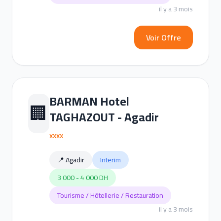
il y a 3 mois
Voir Offre
BARMAN Hotel
🏢
TAGHAZOUT - Agadir
xxxx
📍 Agadir
Interim
3 000 - 4 000 DH
Tourisme / Hôtellerie / Restauration
il y a 3 mois