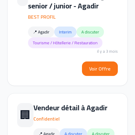
senior / junior - Agadir
BEST PROFIL
📍 Agadir
Interim
A discuter
Tourisme / Hôtellerie / Restauration
il y a 3 mois
Voir Offre
Vendeur détail à Agadir
🏢
Confidentiel
📍 Agadir
A discuter
A discuter