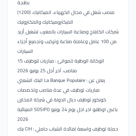
بطنجة
(1200) منصب شغل في مجال الكهرباء، الميكانيك،
الاليكتروميكانيك والالكترونيك
شركات الكابلاج وصناعة السيارات بالمغرب تشغيل أزيد
من 100 عامل وعاملة صناعة وتركيب وتجميع أجزاء
السيارات
الوكالة الوطنية للموانئ : مباريات لتوظيف 15
مناصب. آخر أجل 25 يونيو 2026
البنك الشعبي La Banque Populaire : يعلن عن
مباريات توظيف في عدة مناصب وتخصصات
كونكور توظيف ديال الدولة في شركة المخازن
المينائية SOSIPO باغين اوظفو اخر اجل يوم 24 يونيو
2026
بنك CIH : حملة توظيف واسعة لفائدة الشباب حاملي