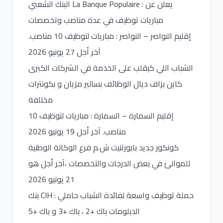
البنك الشعبي La Banque Populaire : يعلن عن
مباريات توظيف في عدة مناصب وتخصصات
إقليم النواصر – النواصر : مباريات لتوظيف 10 مناصب.
آخر أجل 27 يونيو 2026
الشباب اللي كيقلب على الخدمة في الشركات الكبرى
كاين بزاف ديال الوظائف بسالير مزيان و بكونترات
مختلفة
إقليم السمارة – السمارة : مباريات لتوظيف 10
مناصب. آخر أجل 19 يونيو 2026
كونكور جديد بابورتنيت ش.م فرع الوكالة الوطنية
للموانئ في بعض الدرجات والتخصصات ،آخر أجل هو
21 يونيو 2026
بنك CIH : حملة توظيف واسعة لفائدة الشباب حاملي
الدبلومات باك +2 ، باك +3 و باك +5