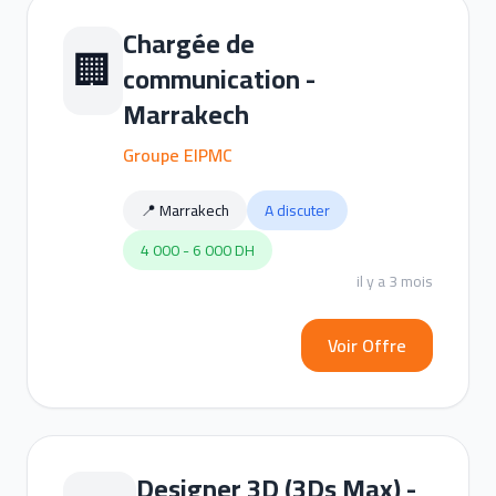
Chargée de
🏢
communication -
Marrakech
Groupe EIPMC
📍 Marrakech
A discuter
4 000 - 6 000 DH
il y a 3 mois
Voir Offre
Designer 3D (3Ds Max) -