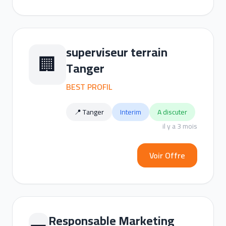
superviseur terrain
🏢
Tanger
BEST PROFIL
📍 Tanger
Interim
A discuter
il y a 3 mois
Voir Offre
Responsable Marketing