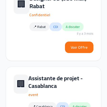
🏢
Rabat
Confidentiel
📍 Rabat
CDI
A discuter
il y a 3 mois
Voir Offre
Assistante de projet -
🏢
Casablanca
event
📍 Casablanca
CDI
A discuter