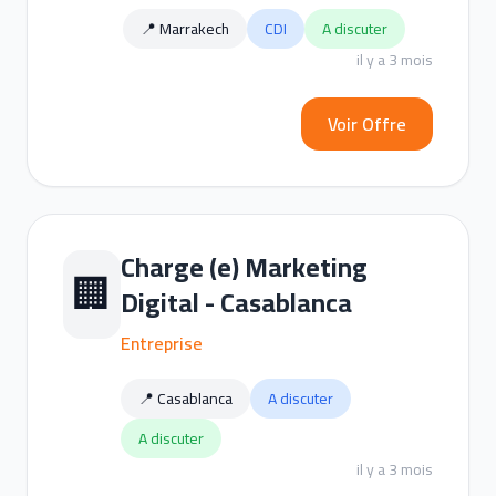
📍 Marrakech
CDI
A discuter
il y a 3 mois
Voir Offre
Charge (e) Marketing
🏢
Digital - Casablanca
Entreprise
📍 Casablanca
A discuter
A discuter
il y a 3 mois