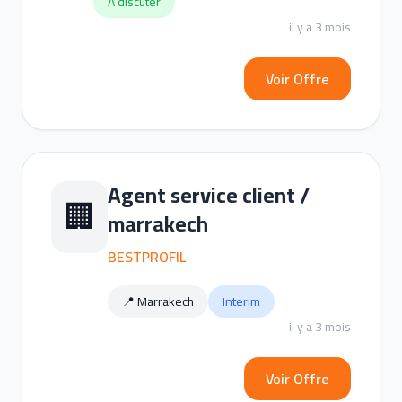
A discuter
il y a 3 mois
Voir Offre
Agent service client /
🏢
marrakech
BESTPROFIL
📍 Marrakech
Interim
il y a 3 mois
Voir Offre