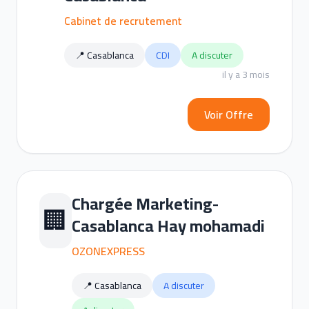
Cabinet de recrutement
📍 Casablanca
CDI
A discuter
il y a 3 mois
Voir Offre
Chargée Marketing-
🏢
Casablanca Hay mohamadi
OZONEXPRESS
📍 Casablanca
A discuter