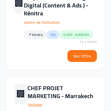
🏢
Digital (Content & Ads ) -
Kénitra
centre de formation
📍 Kénitra
CDI
6 000 - 8 000 DH
il y a 3 mois
Voir Offre
CHEF PROJET
🏢
MARKETING - Marrakech
TAGANA