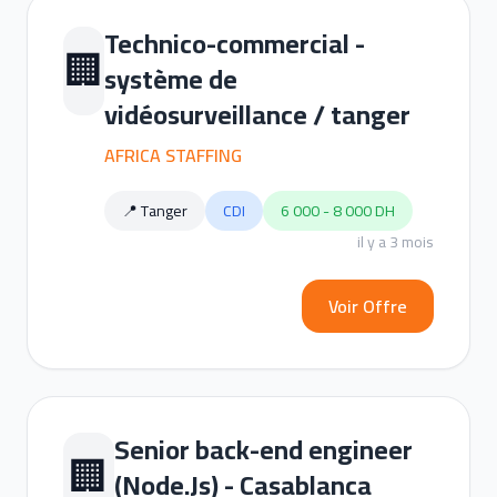
Technico-commercial -
🏢
système de
vidéosurveillance / tanger
AFRICA STAFFING
📍 Tanger
CDI
6 000 - 8 000 DH
il y a 3 mois
Voir Offre
Senior back-end engineer
🏢
(Node.Js) - Casablanca