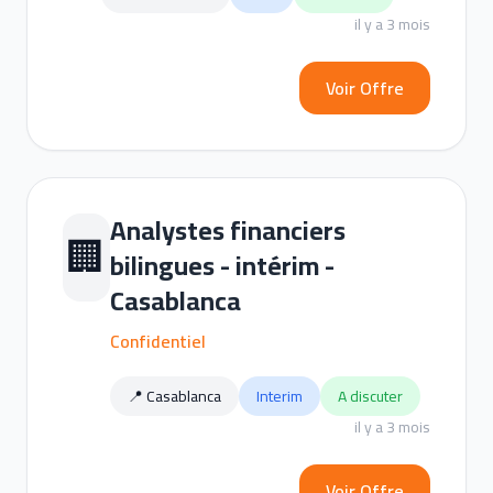
il y a 3 mois
Voir Offre
Analystes financiers
🏢
bilingues - intérim -
Casablanca
Confidentiel
📍 Casablanca
Interim
A discuter
il y a 3 mois
Voir Offre