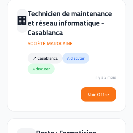
Technicien de maintenance
🏢
et réseau informatique -
Casablanca
SOCIÉTÉ MAROCAINE
📍 Casablanca
A discuter
A discuter
il y a 3 mois
Voir Offre
Poste : Formaticien -