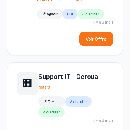
📍 Agadir
CDI
A discuter
il y a 3 mois
Voir Offre
Support IT - Deroua
🏢
distra
📍 Deroua
A discuter
A discuter
il y a 3 mois