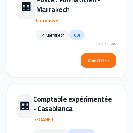
🏢
Marrakech
Entreprise
📍 Marrakech
CDI
il y a 3 mois
Voir Offre
Comptable expérimentée
🏢
- Casablanca
GEO4NET