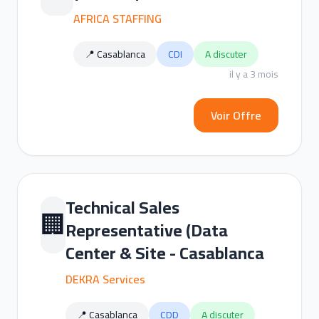
AFRICA STAFFING
📍 Casablanca
CDI
A discuter
il y a 3 mois
Voir Offre
Technical Sales
🏢
Representative (Data
Center & Site - Casablanca
DEKRA Services
📍 Casablanca
CDD
A discuter