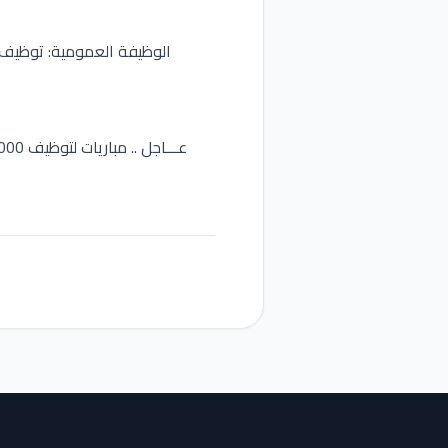
الوظيفة العمومية: توظيف 1287 منصبا بمختلف المؤسسات العمومية للحاصلين على الباك+2 فما فوق. آخر أجل هو 27 ماي 6