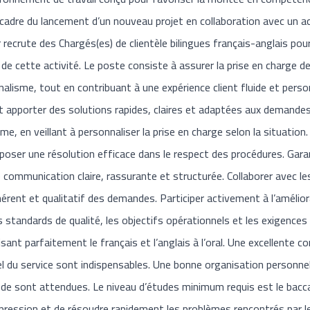
 cadre du lancement d’un nouveau projet en collaboration avec un a
recrute des Chargés(es) de clientèle bilingues français-anglais pou
 cette activité. Le poste consiste à assurer la prise en charge d
nnalisme, tout en contribuant à une expérience client fluide et perso
 apporter des solutions rapides, claires et adaptées aux demandes
e, en veillant à personnaliser la prise en charge selon la situation.
oposer une résolution efficace dans le respect des procédures. Gara
e communication claire, rassurante et structurée. Collaborer avec l
érent et qualitatif des demandes. Participer activement à l’amélior
es standards de qualité, les objectifs opérationnels et les exigences l
sant parfaitement le français et l’anglais à l’oral. Une excellente
el du service sont indispensables. Une bonne organisation personnel
de sont attendues. Le niveau d’études minimum requis est le bacca
 pression et de résoudre rapidement les problèmes rencontrés par le