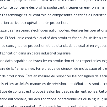
rtunité concerne des profils souhaitant intégrer un environnement
à l’assemblage et au contrôle de composants destinés à l’industri
pation active aux opérations de production.
age des faisceaux électriques automobiles. Réaliser les opérations
se. Effectuer le contrôle qualité des produits fabriqués. Veiller au 
er les consignes de production et les standards de qualité en vigueur
fabrication dans un cadre industriel organisé.
ndidats capables de travailler en production et de respecter les e
ire de la 4ème année. Faire preuve de sérieux, de motivation et d’e
 de production. Être en mesure de respecter les consignes de sécur
iels et les activités manuelles de précision. Les débutants sont acc
type de contrat est proposé selon les besoins de l’entreprise. Cet
strie automobile, sur des fonctions opérationnelles où la rigueur, la
 une place essentielle. Pour postuler, les candidats peuvent envoy