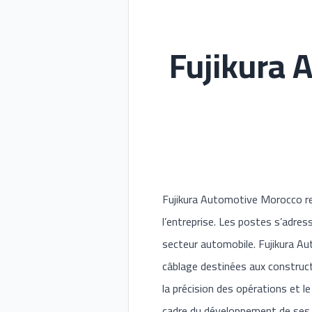
Fujikura 
Fujikura Automotive Morocco re
l’entreprise. Les postes s’adre
secteur automobile. Fujikura Au
câblage destinées aux construct
la précision des opérations et l
cadre du développement de ses 