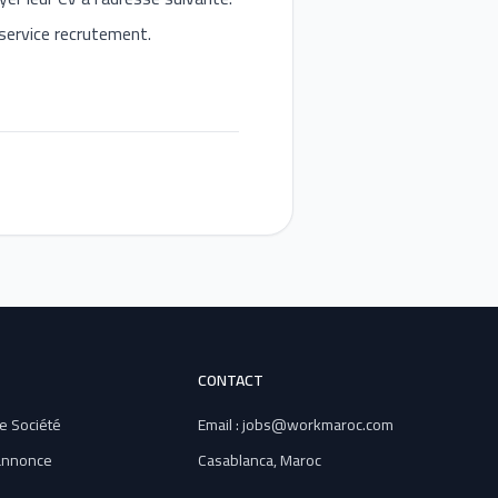
service recrutement.
CONTACT
e Société
Email : jobs@workmaroc.com
 annonce
Casablanca, Maroc