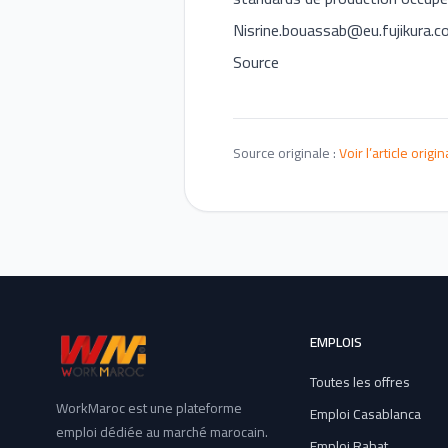
Nisrine.bouassab@eu.fujikura.
Source
Source originale :
Voir l’article origin
EMPLOIS
Toutes les offres
WorkMaroc est une plateforme
Emploi Casablanca
emploi dédiée au marché marocain.
Emploi Rabat