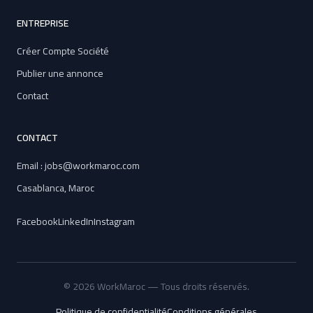
ENTREPRISE
Créer Compte Société
Publier une annonce
Contact
CONTACT
Email : jobs@workmaroc.com
Casablanca, Maroc
Facebook
LinkedIn
Instagram
© 2026 WorkMaroc — Tous droits réservés.
Politique de confidentialité
Conditions générales