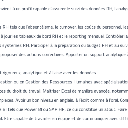
ient à un profil capable d’assurer le suivi des données RH, l’analys
rs RH tels que l’absentéisme, le turnover, les coûts du personnel, l
à jour les tableaux de bord RH et le reporting mensuel. Contrôler la 
 systèmes RH. Participer à la préparation du budget RH et au suivi 
 proposer des actions correctives. Apporter un support analytique à 
 rigoureux, analytique et à l’aise avec les données.
estion ou en Gestion des Ressources Humaines avec spécialisation
s du droit du travail. Maîtriser Excel de manière avancée, notamm
lexes. Avoir un bon niveau en anglais, à l’écrit comme à l’oral. Co
e BI tels que Power BI ou SAP HR, ce qui constitue un atout. Faire 
il. Être capable de travailler en équipe et de communiquer avec diff