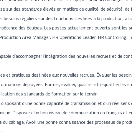
ose sur des standards élevés en matière de qualité, de sécurité, de f
s besoins réguliers sur des fonctions clés liées à la production, à 
pétence des équipes. Les postes actuellement ouverts sont les s
Production Area Manager. HR Operations Leader. HR Controlling. 
capable d’accompagner l’intégration des nouvelles recrues et de co
es et pratiques destinées aux nouvelles recrues. Évaluer les besoi
ormations déployées. Former, évaluer, qualifier et requalifier les 
plication des standards de formation sur le terrain.
 disposant d’une bonne capacité de transmission et d’un réel sens d
nique. Disposer d’un bon niveau de communication en français et en 
e du câblage. Avoir une bonne connaissance des processus de produ
s.