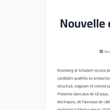
Nouvelle
🏢 Kr
Kromberg & Schubert recrute plu
candidats qualifiés en producti
structuré, exigeant et orienté 
Présente dans plus de 40 pays,
électriques, de faisceaux de câ
implantée à Kénitra depuis 201