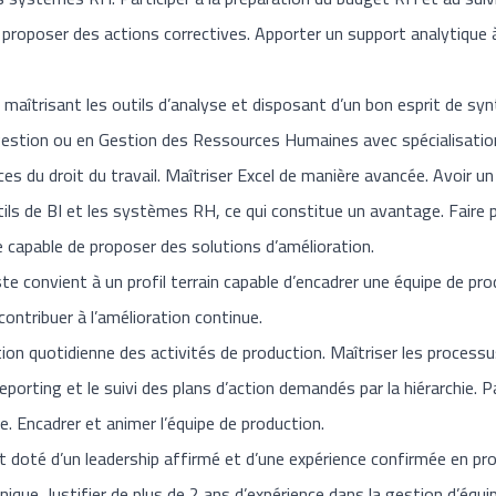
 proposer des actions correctives. Apporter un support analytique à 
maîtrisant les outils d’analyse et disposant d’un bon esprit de syn
estion ou en Gestion des Ressources Humaines avec spécialisation
 du droit du travail. Maîtriser Excel de manière avancée. Avoir un b
tils de BI et les systèmes RH, ce qui constitue un avantage. Faire p
re capable de proposer des solutions d’amélioration.
 convient à un profil terrain capable d’encadrer une équipe de pro
ontribuer à l’amélioration continue.
tion quotidienne des activités de production. Maîtriser les processus
reporting et le suivi des plans d’action demandés par la hiérarchie. 
e. Encadrer et animer l’équipe de production.
t doté d’un leadership affirmé et d’une expérience confirmée en pro
ique. Justifier de plus de 2 ans d’expérience dans la gestion d’équ