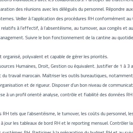
réparation des réunions avec les délégués du personnel. Répondre a
internes. Veiller à l’application des procédures RH conformément au
 relatifs à l’effectif, à l’absentéisme, au turnover, aux congés et a
management. Suivre le bon fonctionnement de la cantine au quotidien
 organisé, polyvalent et capable de gérer les priorités.
urces Humaines, Droit, Gestion ou équivalent. Justifier de 1 à 3 a
 du travail marocain. Maîtriser les outils bureautiques, notammen
organisation et de rigueur. Disposer d’un bon niveau de communicati
se à un profil orienté analyse, contrôle et fiabilité des données RH 
rs RH tels que l’absentéisme, le turnover, les coûts du personnel, l
à jour les tableaux de bord RH et le reporting mensuel. Contrôler la 
 systèmes RH. Participer à la préparation du budget RH et au suivi 