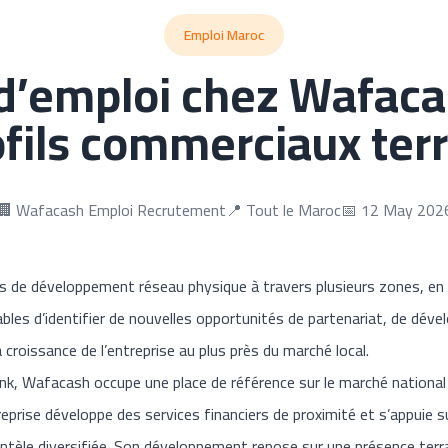
Emploi Maroc
 d’emploi chez Wafaca
ofils commerciaux terr
🏢 Wafacash Emploi Recrutement
📍 Tout le Maroc
📅 12 May 202
s de développement réseau physique à travers plusieurs zones, en 
pables d’identifier de nouvelles opportunités de partenariat, de dév
roissance de l’entreprise au plus près du marché local.
bank, Wafacash occupe une place de référence sur le marché national
treprise développe des services financiers de proximité et s’appuie 
entèle diversifiée. Son développement repose sur une présence terr