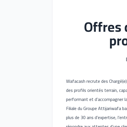
Offres
pr
Wafacash recrute des Chargé(e)
des profils orientés terrain, ca
performant et d’accompagner la c
Filiale du Groupe Attijariwafa 
plus de 30 ans d’expertise, l’en
répondre aux attentes d’une cli