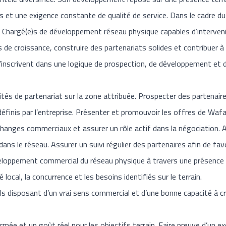
es et une exigence constante de qualité de service. Dans le cadre 
Chargé(e)s de développement réseau physique capables d’interveni
s de croissance, construire des partenariats solides et contribuer 
s’inscrivent dans une logique de prospection, de développement e
ités de partenariat sur la zone attribuée. Prospecter des partenaires
 définis par l’entreprise. Présenter et promouvoir les offres de Wa
changes commerciaux et assurer un rôle actif dans la négociation.
 dans le réseau. Assurer un suivi régulier des partenaires afin de fa
eloppement commercial du réseau physique à travers une présence 
 local, la concurrence et les besoins identifiés sur le terrain.
ls disposant d’un vrai sens commercial et d’une bonne capacité à cr
mée et un goût réel pour les objectifs terrain. Faire preuve d’un exc