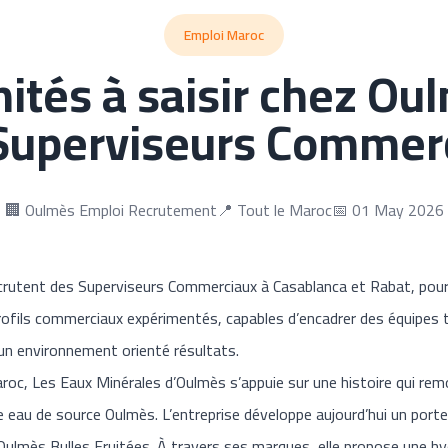
Emploi Maroc
ités à saisir chez Ou
Superviseurs Commer
🏢 Oulmès Emploi Recrutement
📍 Tout le Maroc
📅 01 May 2026
crutent des Superviseurs Commerciaux à Casablanca et Rabat, pour 
ofils commerciaux expérimentés, capables d’encadrer des équipes ter
un environnement orienté résultats.
roc, Les Eaux Minérales d’Oulmès s’appuie sur une histoire qui rem
e eau de source Oulmès. L’entreprise développe aujourd’hui un porte
 Oulmès Bulles Fruitées. À travers ses marques, elle propose une hy