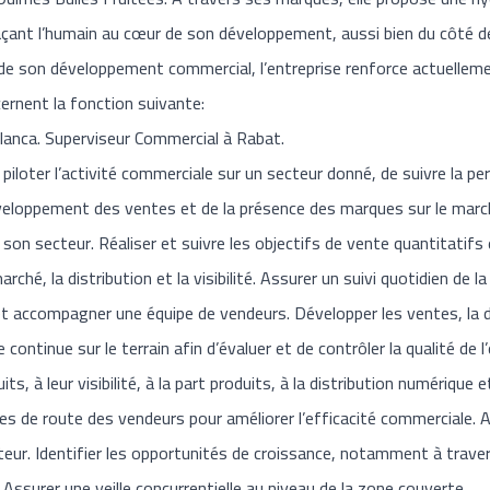
plaçant l’humain au cœur de son développement, aussi bien du côté d
e son développement commercial, l’entreprise renforce actuelleme
rnent la fonction suivante:
lanca. Superviseur Commercial à Rabat.
piloter l’activité commerciale sur un secteur donné, de suivre la p
veloppement des ventes et de la présence des marques sur le marc
e son secteur. Réaliser et suivre les objectifs de vente quantitatif
marché, la distribution et la visibilité. Assurer un suivi quotidien de
et accompagner une équipe de vendeurs. Développer les ventes, la d
ontinue sur le terrain afin d’évaluer et de contrôler la qualité de l
ts, à leur visibilité, à la part produits, à la distribution numériqu
lles de route des vendeurs pour améliorer l’efficacité commerciale. A
ecteur. Identifier les opportunités de croissance, notamment à trav
ssurer une veille concurrentielle au niveau de la zone couverte.