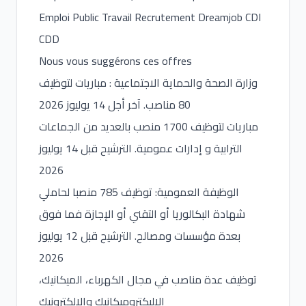
Emploi Public Travail Recrutement Dreamjob CDI
CDD
Nous vous suggérons ces offres
وزارة الصحة والحماية الاجتماعية : مباريات لتوظيف
80 مناصب. آخر أجل 14 يوليوز 2026
مباريات لتوظيف 1700 منصب بالعديد من الجماعات
الترابية و إدارات عمومية. الترشيح قبل 14 يوليوز
2026
الوظيفة العمومية: توظيف 785 منصبا لحاملي
شهادة البكالوريا أو التقني أو الإجازة فما فوق
بعدة مؤسسات ومصالح. الترشيح قبل 12 يوليوز
2026
توظيف عدة مناصب في مجال الكهرباء، الميكانيك،
الاليكتروميكانيك والالكترونيك