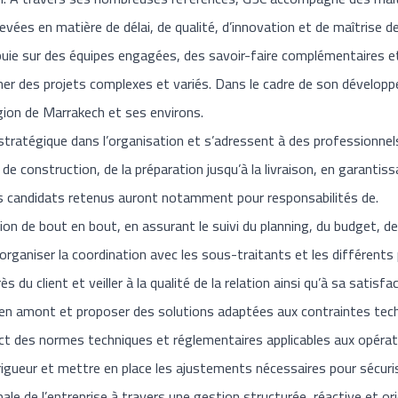
vées en matière de délai, de qualité, d’innovation et de maîtrise 
appuie sur des équipes engagées, des savoir-faire complémentaires e
ner des projets complexes et variés. Dans le cadre de son dévelop
égion de Marrakech et ses environs.
tratégique dans l’organisation et s’adressent à des professionnel
 de construction, de la préparation jusqu’à la livraison, en garantis
es candidats retenus auront notamment pour responsabilités de.
on de bout en bout, en assurant le suivi du planning, du budget, de l
organiser la coordination avec les sous-traitants et les différents 
rès du client et veiller à la qualité de la relation ainsi qu’à sa satisf
ls en amont et proposer des solutions adaptées aux contraintes tec
ect des normes techniques et réglementaires applicables aux opérati
igueur et mettre en place les ajustements nécessaires pour sécurise
ale de l’entreprise à travers une gestion structurée, réactive et or