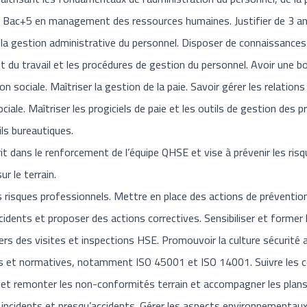
’un Bac+5 en management des ressources humaines. Justifier de 3 a
er la gestion administrative du personnel. Disposer de connaissance
oit du travail et les procédures de gestion du personnel. Avoir une 
on sociale. Maîtriser la gestion de la paie. Savoir gérer les relatio
ale. Maîtriser les progiciels de paie et les outils de gestion des p
tils bureautiques.
it dans le renforcement de l’équipe QHSE et vise à prévenir les ris
r le terrain.
les risques professionnels. Mettre en place des actions de préventio
cidents et proposer des actions correctives. Sensibiliser et former 
vers des visites et inspections HSE. Promouvoir la culture sécurité 
es et normatives, notamment ISO 45001 et ISO 14001. Suivre les c
e et remonter les non-conformités terrain et accompagner les plans 
cidents et presqu’accidents. Gérer les aspects environnementaux lié