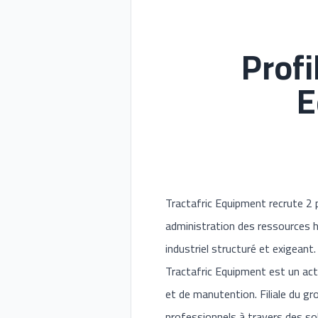
Profi
E
Tractafric Equipment recrute 2 
administration des ressources 
industriel structuré et exigeant.
Tractafric Equipment est un act
et de manutention. Filiale du gr
professionnels à travers des so