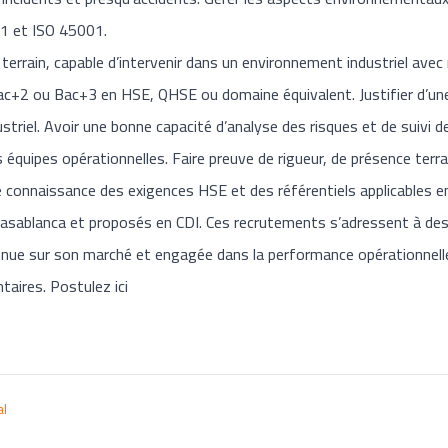
01 et ISO 45001.
terrain, capable d’intervenir dans un environnement industriel avec r
Bac+2 ou Bac+3 en HSE, QHSE ou domaine équivalent. Justifier d’une
triel. Avoir une bonne capacité d’analyse des risques et de suivi d
s équipes opérationnelles. Faire preuve de rigueur, de présence terr
e connaissance des exigences HSE et des référentiels applicables e
asablanca et proposés en CDI. Ces recrutements s’adressent à des 
nnue sur son marché et engagée dans la performance opérationnelle, 
taires. Postulez ici
al