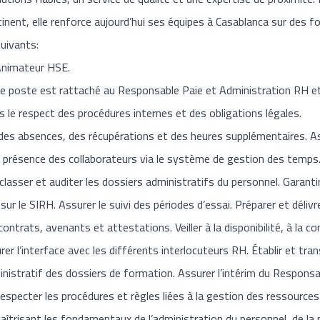
ntinent, elle renforce aujourd’hui ses équipes à Casablanca sur des
uivants:
 Animateur HSE.
Le poste est rattaché au Responsable Paie et Administration RH et
 le respect des procédures internes et des obligations légales.
des absences, des récupérations et des heures supplémentaires. As
la présence des collaborateurs via le système de gestion des temps. C
 classer et auditer les dossiers administratifs du personnel. Garant
sur le SIRH. Assurer le suivi des périodes d’essai. Préparer et déli
ntrats, avenants et attestations. Veiller à la disponibilité, à la co
er l’interface avec les différents interlocuteurs RH. Établir et tr
ministratif des dossiers de formation. Assurer l’intérim du Respons
respecter les procédures et règles liées à la gestion des ressource
aîtrisant les fondamentaux de l’administration du personnel, de la pa