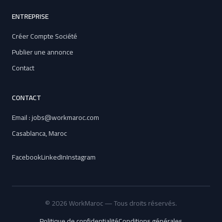
ENTREPRISE
Créer Compte Société
Publier une annonce
Contact
CONTACT
Email : jobs@workmaroc.com
Casablanca, Maroc
Facebook
LinkedIn
Instagram
© 2026 WorkMaroc — Tous droits réservés.
Politique de confidentialité
Conditions générales