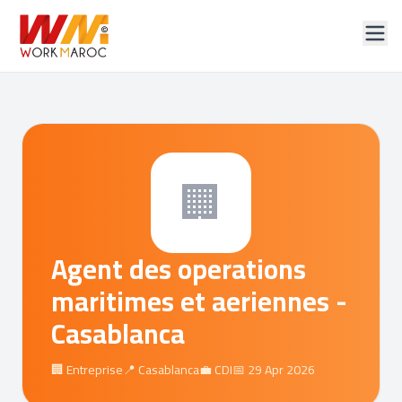
🏢
Agent des operations
maritimes et aeriennes -
Casablanca
🏢 Entreprise
📍 Casablanca
💼 CDI
📅 29 Apr 2026