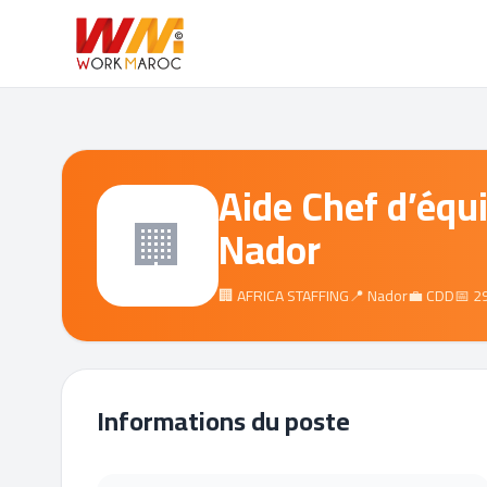
Aide Chef d’équ
🏢
Nador
🏢 AFRICA STAFFING
📍 Nador
💼 CDD
📅 2
Informations du poste