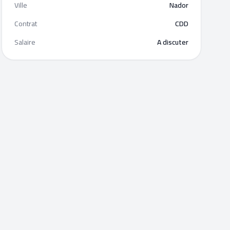
Ville
Nador
Contrat
CDD
Salaire
A discuter