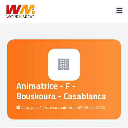
🏢
Animatrice - F -
Bouskoura - Casablanca
🏢 Anonyme
📍 Casablanca
💼 Interim
📅 29 Apr 2026