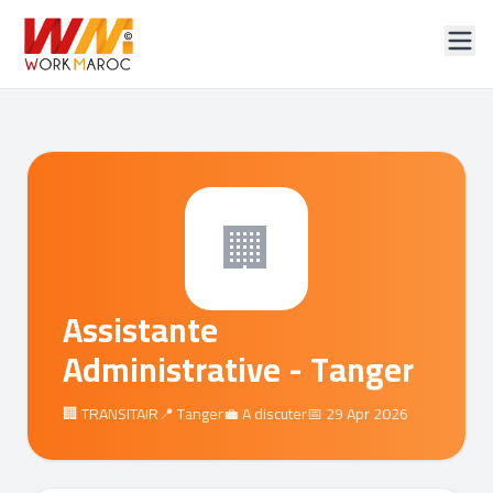
🏢
Assistante
Administrative - Tanger
🏢 TRANSITAIR
📍 Tanger
💼 A discuter
📅 29 Apr 2026