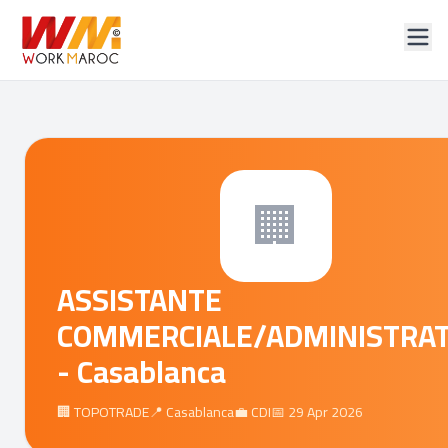
🏢
ASSISTANTE
COMMERCIALE/ADMINISTRAT
- Casablanca
🏢 TOPOTRADE
📍 Casablanca
💼 CDI
📅 29 Apr 2026