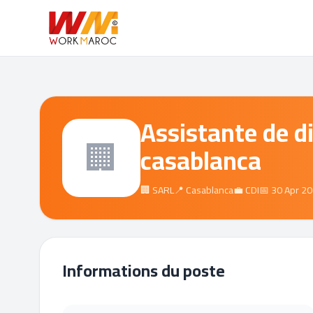
Assistante de d
🏢
casablanca
🏢 SARL
📍 Casablanca
💼 CDI
📅 30 Apr 2
Informations du poste