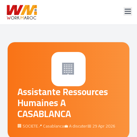
🏢
Assistante Ressources
Humaines A
CASABLANCA
🏢 SOCIETE
📍 Casablanca
💼 A discuter
📅 29 Apr 2026