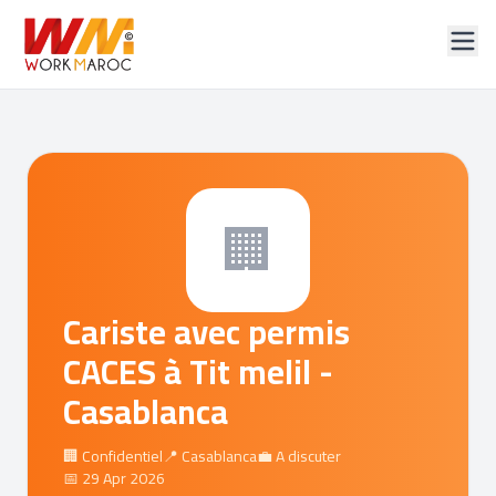
🏢
Cariste avec permis
CACES à Tit melil -
Casablanca
🏢 Confidentiel
📍 Casablanca
💼 A discuter
📅 29 Apr 2026