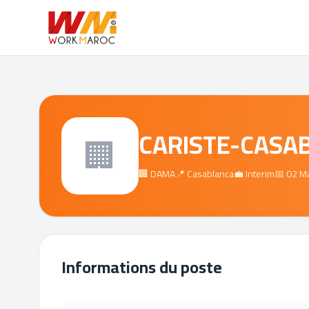
CARISTE-CASA
🏢
🏢 DAMA
📍 Casablanca
💼 Interim
📅 02 M
Informations du poste