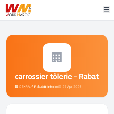
🏢
carrossier tôlerie - Rabat
🏢 DEKRA
📍 Rabat
💼 Interim
📅 29 Apr 2026