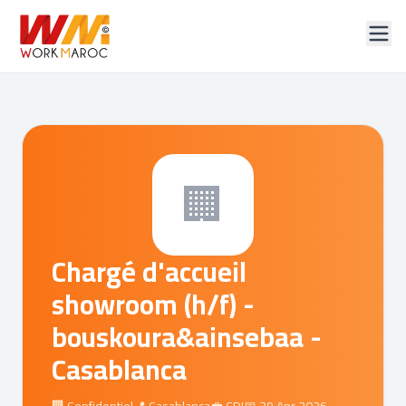
🏢
Chargé d'accueil
showroom (h/f) -
bouskoura&ainsebaa -
Casablanca