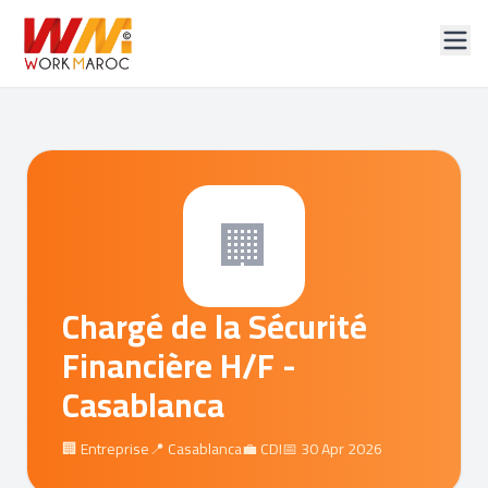
🏢
Chargé de la Sécurité
Financière H/F -
Casablanca
🏢 Entreprise
📍 Casablanca
💼 CDI
📅 30 Apr 2026