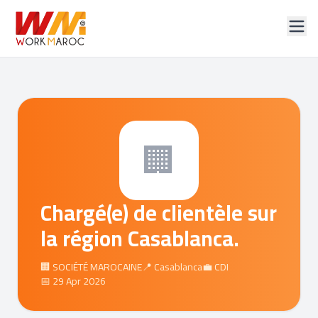
🏢
Chargé(e) de clientèle sur
la région Casablanca.
🏢 SOCIÉTÉ MAROCAINE
📍 Casablanca
💼 CDI
📅 29 Apr 2026