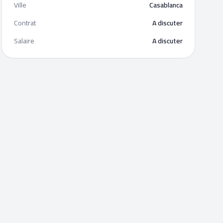
Ville
Casablanca
Contrat
A discuter
Salaire
A discuter