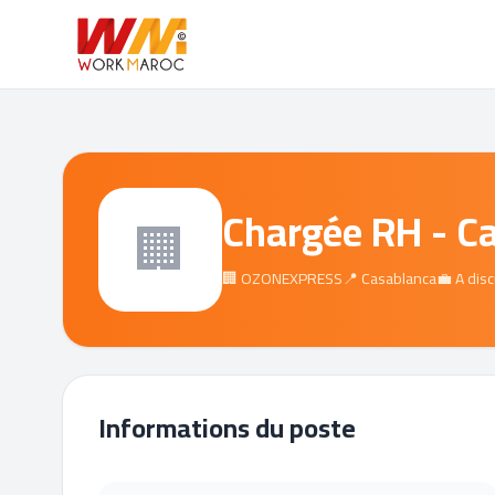
Chargée RH - C
🏢
🏢 OZONEXPRESS
📍 Casablanca
💼 A disc
Informations du poste