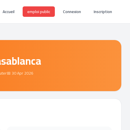
Accueil
emploi public
Connexion
Inscription
asablanca
uter
📅 30 Apr 2026