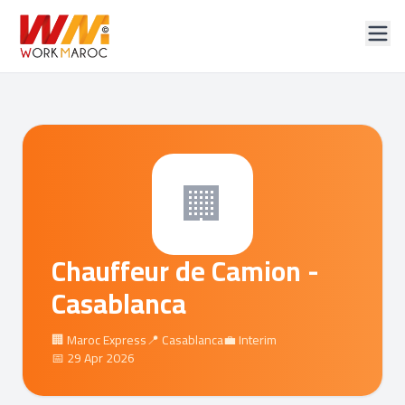
🏢
Chauffeur de Camion -
Casablanca
🏢 Maroc Express
📍 Casablanca
💼 Interim
📅 29 Apr 2026