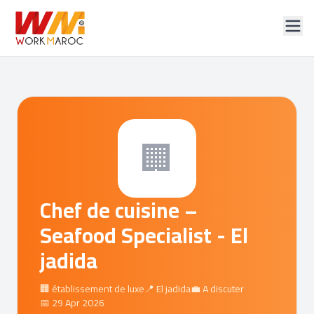
🏢
Chef de cuisine –
Seafood Specialist - El
jadida
🏢 établissement de luxe
📍 El jadida
💼 A discuter
📅 29 Apr 2026