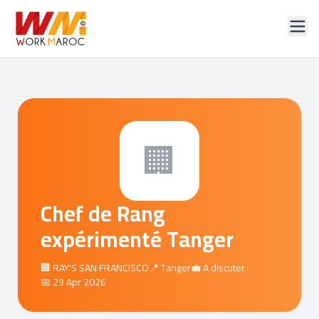
🏢
Chef de Rang
expérimenté Tanger
🏢 RAY'S SAN FRANCISCO
📍 Tanger
💼 A discuter
📅 29 Apr 2026