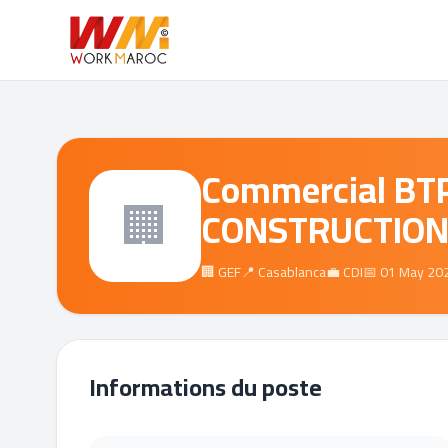
Commercial BT
🏢
CONSTRUCTION 
🏢 GEF
📍 Casablanca
💼 CDI
📅 01 May 20
Informations du poste