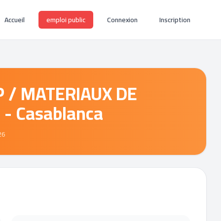
Accueil
emploi public
Connexion
Inscription
P / MATERIAUX DE
- Casablanca
26