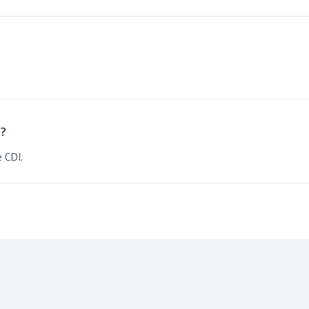
 ?
 CDI.