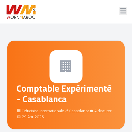
🏢
Comptable Expérimenté
- Casablanca
🏢 Fiduciaire Internationale
📍 Casablanca
💼 A discuter
📅 29 Apr 2026