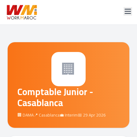
🏢
Comptable Junior -
Casablanca
🏢 DAMA
📍 Casablanca
💼 Interim
📅 29 Apr 2026