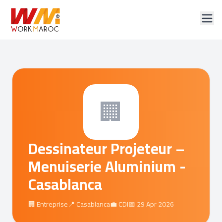
🏢
Dessinateur Projeteur –
Menuiserie Aluminium -
Casablanca
🏢 Entreprise
📍 Casablanca
💼 CDI
📅 29 Apr 2026