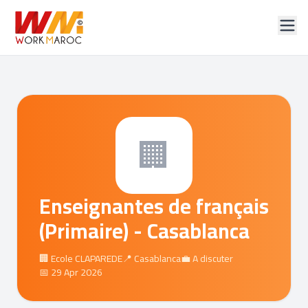
🏢
Enseignantes de français
(Primaire) - Casablanca
🏢 Ecole CLAPAREDE
📍 Casablanca
💼 A discuter
📅 29 Apr 2026