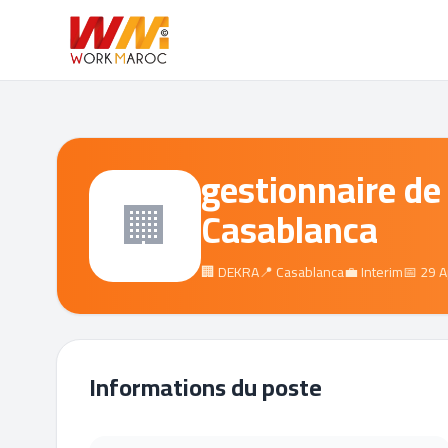
gestionnaire de
🏢
Casablanca
🏢 DEKRA
📍 Casablanca
💼 Interim
📅 29 
Informations du poste