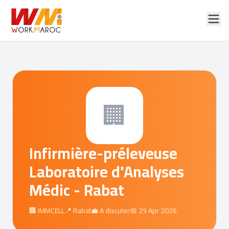
🏢
Infirmière-préleveuse
Laboratoire d'Analyses
Médic - Rabat
🏢 IMMCELL
📍 Rabat
💼 A discuter
📅 29 Apr 2026