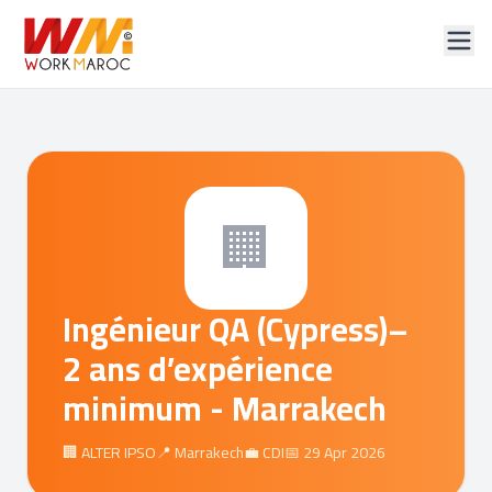
🏢
Ingénieur QA (Cypress)–
2 ans d’expérience
minimum - Marrakech
🏢 ALTER IPSO
📍 Marrakech
💼 CDI
📅 29 Apr 2026