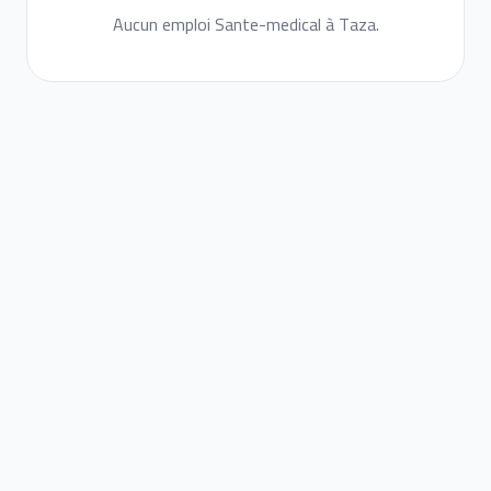
Aucun emploi Sante-medical à Taza.