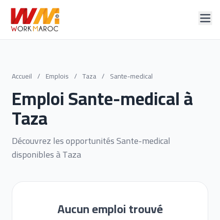
Accueil
/
Emplois
/
Taza
/
Sante-medical
Emploi Sante-medical à
Taza
Découvrez les opportunités Sante-medical
disponibles à Taza
Aucun emploi trouvé