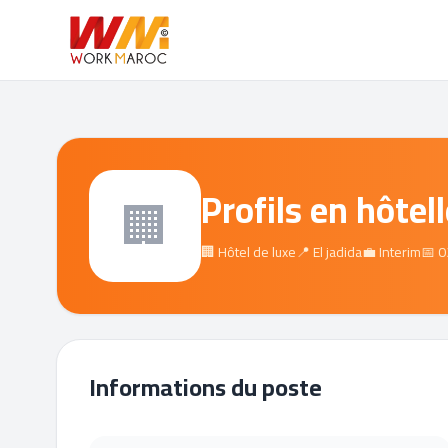
Profils en hôtell
🏢
🏢 Hôtel de luxe
📍 El jadida
💼 Interim
📅 
Informations du poste