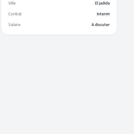
Ville
El jadida
Contrat
Interim
Salaire
A discuter