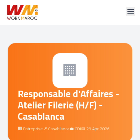
🏢
Responsable d'Affaires -
Atelier Filerie (H/F) -
Casablanca
🏢 Entreprise
📍 Casablanca
💼 CDI
📅 29 Apr 2026