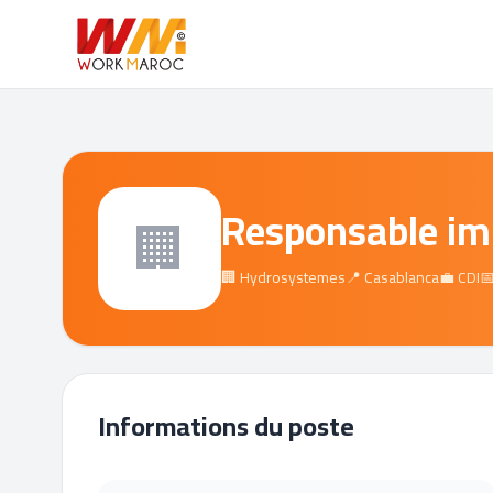
Responsable im
🏢
🏢 Hydrosystemes
📍 Casablanca
💼 CDI

Informations du poste