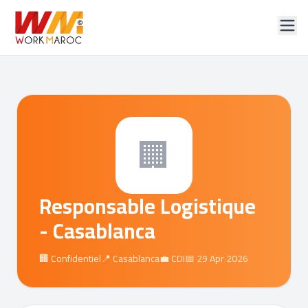
🏢
Responsable Logistique
- Casablanca
🏢 Confidentiel
📍 Casablanca
💼 CDI
📅 29 Apr 2026