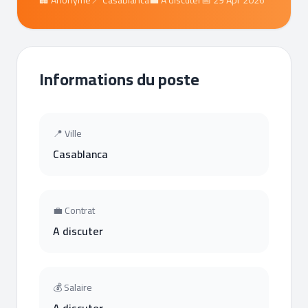
🏢 Anonyme
📍 Casablanca
💼 A discuter
📅 29 Apr 2026
Informations du poste
📍 Ville
Casablanca
💼 Contrat
A discuter
💰 Salaire