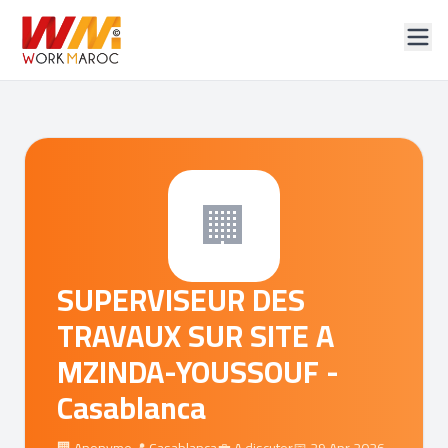
🏢
SUPERVISEUR DES
TRAVAUX SUR SITE A
MZINDA-YOUSSOUF -
Casablanca