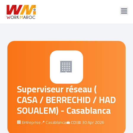
🏢
Superviseur réseau (
CASA / BERRECHID / HAD
SOUALEM) - Casablanca
🏢 Entreprise
📍 Casablanca
💼 CDI
📅 30 Apr 2026