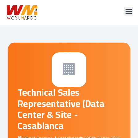
🏢
Technical Sales
Representative (Data
Center & Site -
Casablanca