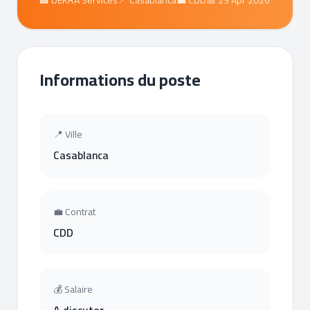
🏢 DEKRA Services
📍 Casablanca
💼 CDD
📅 29 Apr 2026
Informations du poste
📍 Ville
Casablanca
💼 Contrat
CDD
💰 Salaire