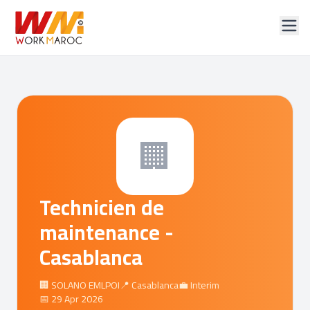
🏢
Technicien de
maintenance -
Casablanca
🏢 SOLANO EMLPOI
📍 Casablanca
💼 Interim
📅 29 Apr 2026