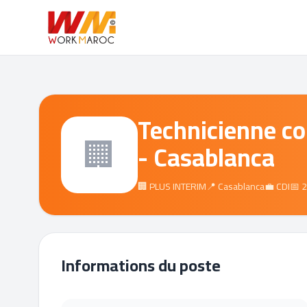
Technicienne co
🏢
- Casablanca
🏢 PLUS INTERIM
📍 Casablanca
💼 CDI
📅 
Informations du poste